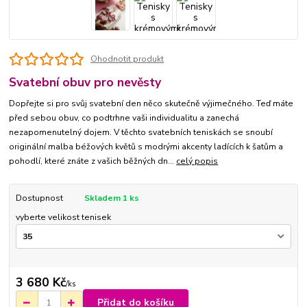
Ohodnotit produkt
Svatební obuv pro nevěsty
Dopřejte si pro svůj svatební den něco skutečně výjimečného. Teď máte
před sebou obuv, co podtrhne vaši individualitu a zanechá
nezapomenutelný dojem. V těchto svatebních teniskách se snoubí
originální malba béžových květů s modrými akcenty ladících k šatům a
pohodlí, které znáte z vašich běžných dn...
celý popis
Dostupnost
Skladem 1 ks
vyberte velikost tenisek
3 680 Kč
/
ks
Přidat do košíku