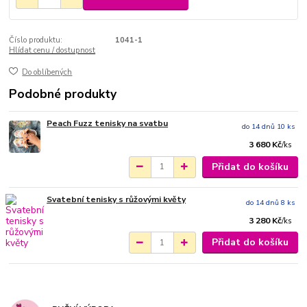
Číslo produktu:
1041-1
Hlídat cenu / dostupnost
Do oblíbených
Podobné produkty
Peach Fuzz tenisky na svatbu
do 14 dnů 10 ks
3 680 Kč
/
ks
Přidat do košíku
Svatební tenisky s růžovými květy
do 14 dnů 8 ks
3 280 Kč
/
ks
Přidat do košíku