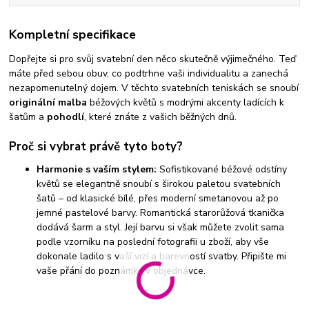
Kompletní specifikace
Dopřejte si pro svůj svatební den něco skutečně výjimečného. Teď
máte před sebou obuv, co podtrhne vaši individualitu a zanechá
nezapomenutelný dojem. V těchto svatebních teniskách se snoubí
originální malba
béžových květů s modrými akcenty ladících k
šatům a
pohodlí
, které znáte z vašich běžných dnů.
Proč si vybrat právě tyto boty?
Harmonie s vaším stylem:
Sofistikované béžové odstíny
květů se elegantně snoubí s širokou paletou svatebních
šatů – od klasické bílé, přes moderní smetanovou až po
jemné pastelové barvy. Romantická starorůžová tkanička
dodává šarm a styl. Její barvu si však můžete zvolit sama
podle vzorníku na poslední fotografii u zboží, aby vše
dokonale ladilo s vaší vizí a barevností svatby. Připište mi
vaše přání do poznámky v objednávce.