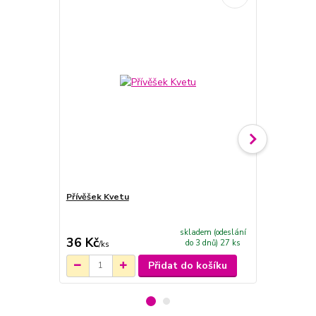
Novinka
Přívěšek Kvetu
Bílé tkaničk
třpytivým p
skladem (odeslání
36 Kč
239 Kč
do 3 dnů) 27 ks
/
ks
/
ks
Přidat do košíku