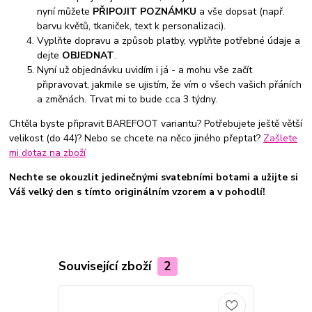
nyní můžete
PŘIPOJIT POZNÁMKU
a vše dopsat (např.
barvu květů, tkaniček, text k personalizaci).
Vyplňte dopravu a způsob platby, vyplňte potřebné údaje a
dejte
OBJEDNAT
.
Nyní už objednávku uvidím i já - a mohu vše začít
připravovat, jakmile se ujistím, že vím o všech vašich přáních
a změnách. Trvat mi to bude cca 3 týdny.
Chtěla byste připravit BAREFOOT variantu? Potřebujete ještě větší
velikost (do 44)? Nebo se chcete na něco jiného přeptat?
Zašlete
mi dotaz na zboží
Nechte se okouzlit jedinečnými svatebními botami a užijte si
Váš velký den s tímto originálním vzorem a v pohodlí!
Související zboží
2
TOP produkt