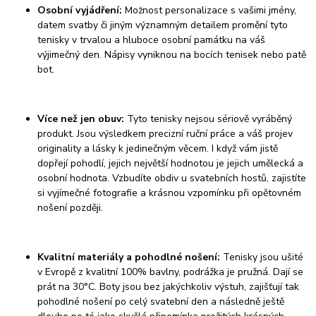
Osobní vyjádření:
Možnost personalizace s vašimi jmény,
datem svatby či jiným významným detailem promění tyto
tenisky v trvalou a hluboce osobní památku na váš
výjimečný den. Nápisy vyniknou na bocích tenisek nebo patě
bot.
Více než jen obuv:
Tyto tenisky nejsou sériově vyráběný
produkt. Jsou výsledkem precizní ruční práce a váš projev
originality a lásky k jedinečným věcem. I když vám jistě
dopřejí pohodlí, jejich největší hodnotou je jejich umělecká a
osobní hodnota. Vzbudíte obdiv u svatebních hostů, zajistíte
si vyjímečné fotografie a krásnou vzpomínku při opětovném
nošení později.
Kvalitní materiály a pohodlné nošení:
Tenisky jsou ušité
v Evropě z kvalitní 100% bavlny, podrážka je pružná. Dají se
prát na 30°C. Boty jsou bez jakýchkoliv výstuh, zajišťují tak
pohodlné nošení po celý svatební den a následně ještě