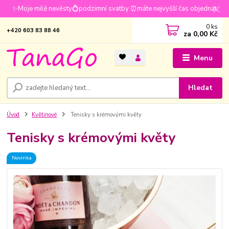
✨Moje milé nevěsty💍podzimní svatby ⏰máte nejvyšší čas objednat
0
ks
+420 603 83 88 46
za
0,00 Kč
Menu
Hledat
Úvod
Květinové
Tenisky s krémovými květy
Tenisky s krémovými květy
Novinka