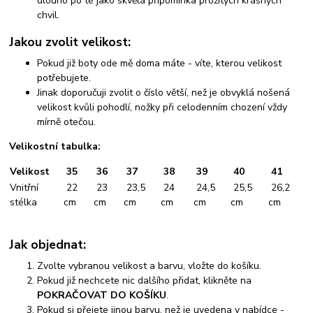
dlouho po té jako skvělá připomínka prožitých krásných
chvil.
Jakou zvolit velikost:
Pokud již boty ode mě doma máte - víte, kterou velikost
potřebujete.
Jinak doporučuji zvolit o číslo větší, než je obvyklá nošená
velikost kvůli pohodlí, nožky při celodenním chození vždy
mírně otečou.
Velikostní tabulka:
Velikost
35
36
37
38
39
40
41
Vnitřní
22
23
23,5
24
24,5
25,5
26,2
stélka
cm
cm
cm
cm
cm
cm
cm
Jak objednat:
Zvolte vybranou velikost a barvu, vložte do košíku.
Pokud již nechcete nic dalšího přidat, klikněte na
POKRAČOVAT DO KOŠÍKU
.
Pokud si přejete jinou barvu, než je uvedena v nabídce -