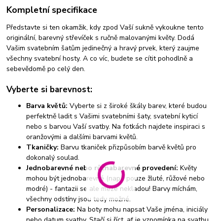
Kompletní specifikace
Představte si ten okamžik, kdy zpod Vaší sukně vykoukne tento
originální, barevný střevíček s ručně malovanými květy. Dodá
Vašim svatebním šatům jedinečný a hravý prvek, který zaujme
všechny svatební hosty. A co víc, budete se cítit pohodlně a
sebevědomě po celý den.
Vyberte si barevnost:
Barva květů:
Vyberte si z široké škály barev, které budou
perfektně ladit s Vašimi svatebními šaty, svatební kyticí
nebo s barvou Vaší svatby. Na fotkách najdete inspiraci s
oranžovými a dalšími barvami květů.
Tkaničky:
Barvu tkaniček přizpůsobím barvě květů pro
dokonalý soulad.
Jednobarevné nebo různabarevné provedení:
Květy
mohou být jednobarevné (např. pouze žluté, růžové nebo
modré) - fantazii se ale meze nekladou! Barvy míchám,
všechny odstíny jsou tedy možné.
Personalizace:
Na boty mohu napsat Vaše jména, iniciály
nebo datum svatby. Stačí si říct, ať je vzpomínka na svatbu