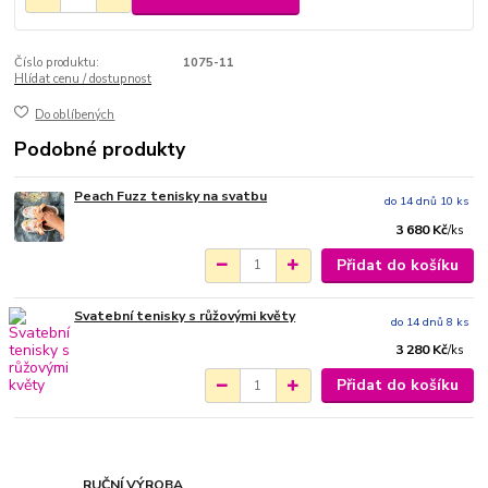
Číslo produktu:
1075-11
Hlídat cenu / dostupnost
Do oblíbených
Podobné produkty
Peach Fuzz tenisky na svatbu
do 14 dnů 10 ks
3 680 Kč
/
ks
Přidat do košíku
Svatební tenisky s růžovými květy
do 14 dnů 8 ks
3 280 Kč
/
ks
Přidat do košíku
RUČNÍ VÝROBA