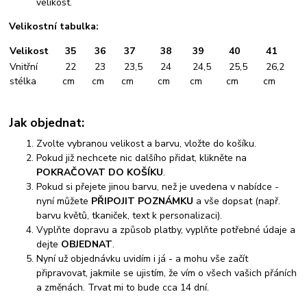
velikost.
Velikostní tabulka:
Velikost
35
36
37
38
39
40
41
Vnitřní
22
23
23,5
24
24,5
25,5
26,2
stélka
cm
cm
cm
cm
cm
cm
cm
Jak objednat:
Zvolte vybranou velikost a barvu, vložte do košíku.
Pokud již nechcete nic dalšího přidat, klikněte na
POKRAČOVAT DO KOŠÍKU
.
Pokud si přejete jinou barvu, než je uvedena v nabídce -
nyní můžete
PŘIPOJIT POZNÁMKU
a vše dopsat (např.
barvu květů, tkaniček, text k personalizaci).
Vyplňte dopravu a způsob platby, vyplňte potřebné údaje a
dejte
OBJEDNAT
.
Nyní už objednávku uvidím i já - a mohu vše začít
připravovat, jakmile se ujistím, že vím o všech vašich přáních
a změnách. Trvat mi to bude cca 14 dní.