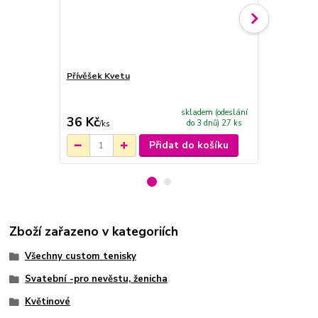
Přívěšek Kvetu
Bílé tkaničk
třpytivým p
skladem (odeslání
36 Kč
239 Kč
do 3 dnů) 27 ks
/
ks
/
ks
Přidat do košíku
Zboží zařazeno v kategoriích
Všechny custom tenisky
Svatební -pro nevěstu, ženicha
Květinové