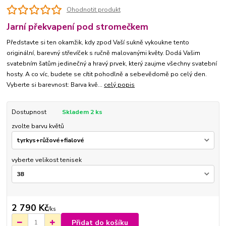
Ohodnotit produkt
Jarní překvapení pod stromečkem
Představte si ten okamžik, kdy zpod Vaší sukně vykoukne tento
originální, barevný střevíček s ručně malovanými květy. Dodá Vašim
svatebním šatům jedinečný a hravý prvek, který zaujme všechny svatební
hosty. A co víc, budete se cítit pohodlně a sebevědomě po celý den.
Vyberte si barevnost: Barva kvě...
celý popis
Dostupnost
Skladem 2 ks
zvolte barvu květů
vyberte velikost tenisek
2 790 Kč
/
ks
Přidat do košíku