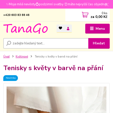
✨Moje milé nevěsty💍podzimní svatby ⏰máte nejvyšší čas objednat
0
ks
+420 603 83 88 46
za
0,00 Kč
Menu
Hledat
Úvod
Květinové
Tenisky s květy v barvě na přání
Tenisky s květy v barvě na přání
Novinka