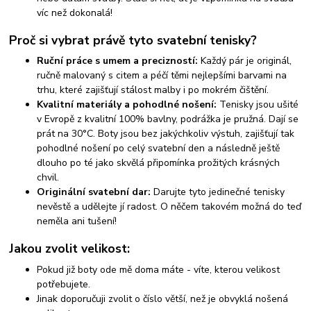
víc než dokonalá!
Proč si vybrat právě tyto svatební tenisky?
Ruční práce s umem a precizností:
Každý pár je originál,
ručně malovaný s citem a péčí těmi nejlepšími barvami na
trhu, které zajišťují stálost malby i po mokrém čištění.
Kvalitní materiály a pohodlné nošení:
Tenisky jsou ušité
v Evropě z kvalitní 100% bavlny, podrážka je pružná. Dají se
prát na 30°C. Boty jsou bez jakýchkoliv výstuh, zajišťují tak
pohodlné nošení po celý svatební den a následně ještě
dlouho po té jako skvělá připomínka prožitých krásných
chvil.
Originální svatební dar:
Darujte tyto jedinečné tenisky
nevěstě a udělejte jí radost. O něčem takovém možná do teď
neměla ani tušení!
Jakou zvolit velikost:
Pokud již boty ode mě doma máte - víte, kterou velikost
potřebujete.
Jinak doporučuji zvolit o číslo větší, než je obvyklá nošená