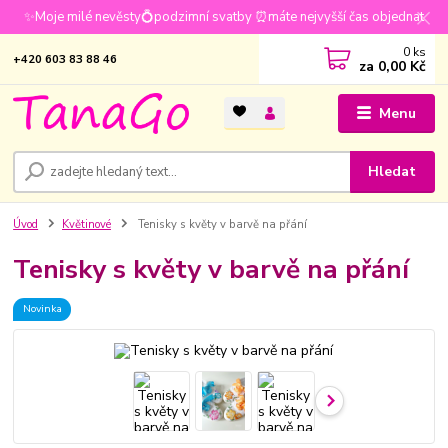
✨Moje milé nevěsty💍podzimní svatby ⏰máte nejvyšší čas objednat
0
ks
+420 603 83 88 46
za
0,00 Kč
Menu
Hledat
Úvod
Květinové
Tenisky s květy v barvě na přání
Tenisky s květy v barvě na přání
Novinka