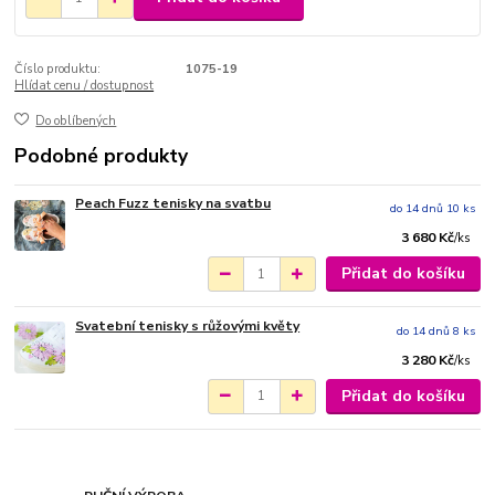
Číslo produktu:
1075-19
Hlídat cenu / dostupnost
Do oblíbených
Podobné produkty
Peach Fuzz tenisky na svatbu
do 14 dnů 10 ks
3 680 Kč
/
ks
Přidat do košíku
Svatební tenisky s růžovými květy
do 14 dnů 8 ks
3 280 Kč
/
ks
Přidat do košíku