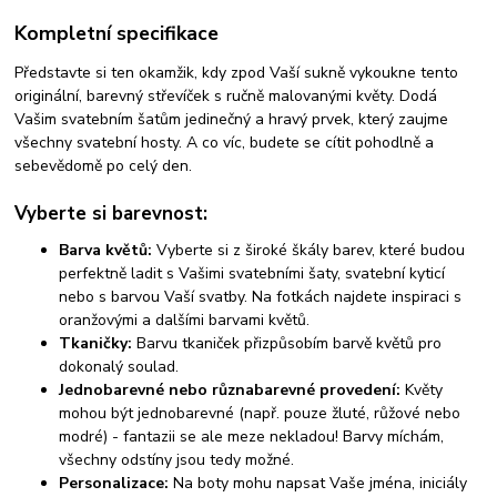
Kompletní specifikace
Představte si ten okamžik, kdy zpod Vaší sukně vykoukne tento
originální, barevný střevíček s ručně malovanými květy. Dodá
Vašim svatebním šatům jedinečný a hravý prvek, který zaujme
všechny svatební hosty. A co víc, budete se cítit pohodlně a
sebevědomě po celý den.
Vyberte si barevnost:
Barva květů:
Vyberte si z široké škály barev, které budou
perfektně ladit s Vašimi svatebními šaty, svatební kyticí
nebo s barvou Vaší svatby. Na fotkách najdete inspiraci s
oranžovými a dalšími barvami květů.
Tkaničky:
Barvu tkaniček přizpůsobím barvě květů pro
dokonalý soulad.
Jednobarevné nebo různabarevné provedení:
Květy
mohou být jednobarevné (např. pouze žluté, růžové nebo
modré) - fantazii se ale meze nekladou! Barvy míchám,
všechny odstíny jsou tedy možné.
Personalizace:
Na boty mohu napsat Vaše jména, iniciály