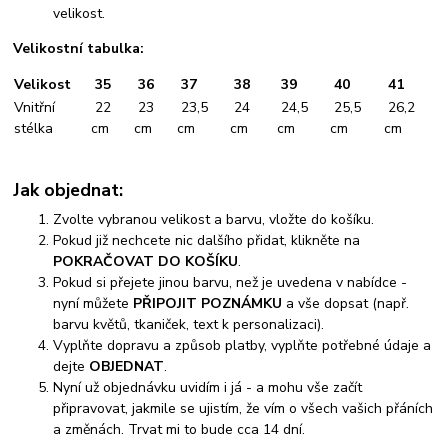
velikost.
Velikostní tabulka:
Velikost
35
36
37
38
39
40
41
Vnitřní
22
23
23,5
24
24,5
25,5
26,2
stélka
cm
cm
cm
cm
cm
cm
cm
Jak objednat:
Zvolte vybranou velikost a barvu, vložte do košíku.
Pokud již nechcete nic dalšího přidat, klikněte na
POKRAČOVAT DO KOŠÍKU
.
Pokud si přejete jinou barvu, než je uvedena v nabídce -
nyní můžete
PŘIPOJIT POZNÁMKU
a vše dopsat (např.
barvu květů, tkaniček, text k personalizaci).
Vyplňte dopravu a způsob platby, vyplňte potřebné údaje a
dejte
OBJEDNAT
.
Nyní už objednávku uvidím i já - a mohu vše začít
připravovat, jakmile se ujistím, že vím o všech vašich přáních
a změnách. Trvat mi to bude cca 14 dní.