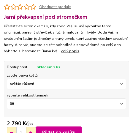
Ohodnotit produkt
Jarní překvapení pod stromečkem
Představte si ten okamžik, kdy zpod Vaší sukně vykoukne tento
originální, barevný střevíček s ručně malovanými květy. Dodá Vašim
svatebním šatům jedinečný a hravý prvek, který zaujme všechny svatební
hosty. A co víc, budete se cítit pohodlně a sebevědomě po celý den.
Vyberte si barevnost: Barva kvě...
celý popis
Dostupnost
Skladem 2 ks
zvolte barvu květů
vyberte velikost tenisek
2 790 Kč
/
ks
Přidat do košíku