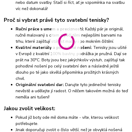
nebo datum svatby. Stačí si říct, ať je vzpomínka na svatbu
víc než dokonalá!
Proč si vybrat právě tyto svatební tenisky?
Ruční práce s umem a precizností:
Každý pár je originál,
ručně malovaný s citem a péčí těmi nejlepšími barvami na
trhu, které zajišťují stálost malby i po mokrém čištění.
Kvalitní materiály a pohodlné nošení:
Tenisky jsou ušité
v Evropě z kvalitní 100% bavlny, podrážka je pružná. Dají se
prát na 30°C. Boty jsou bez jakýchkoliv výstuh, zajišťují tak
pohodlné nošení po celý svatební den a následně ještě
dlouho po té jako skvělá připomínka prožitých krásných
chvil.
Originální svatební dar:
Darujte tyto jedinečné tenisky
nevěstě a udělejte jí radost. O něčem takovém možná do teď
neměla ani tušení!
Jakou zvolit velikost:
Pokud již boty ode mě doma máte - víte, kterou velikost
potřebujete.
Jinak doporučuji zvolit o číslo větší, než je obvyklá nošená