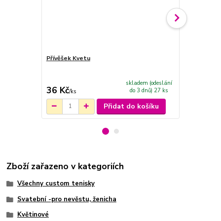
Přívěšek Kvetu
Bílé tkaničk
třpytivým p
skladem (odeslání
36 Kč
239 Kč
do 3 dnů) 27 ks
/
ks
/
ks
Přidat do košíku
Zboží zařazeno v kategoriích
Všechny custom tenisky
Svatební -pro nevěstu, ženicha
Květinové