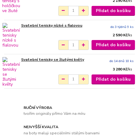
2 190 Kč
/
ks
Přidat do košíku
Svatební tenisky nízké s fialovou
do 3 týdnů 9 ks
2 590 Kč
/
ks
Přidat do košíku
Svatební tenisky se žlutými květy
do 14 dnů 10 ks
3 280 Kč
/
ks
Přidat do košíku
RUČNÍ VÝROBA
tvořím originály přímo Vám na míru
NEJVYŠŠÍ KVALITA
na boty maluji speciálními stálými barvami