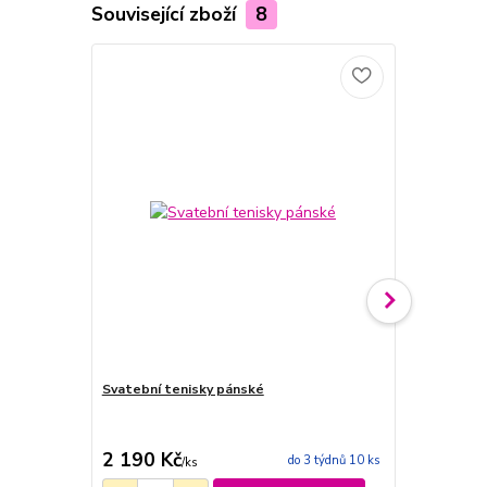
Související zboží
8
Svatební tenisky pánské
Růžové tkan
2 190 Kč
132 Kč
do 3 týdnů 10 ks
/
ks
/
ks