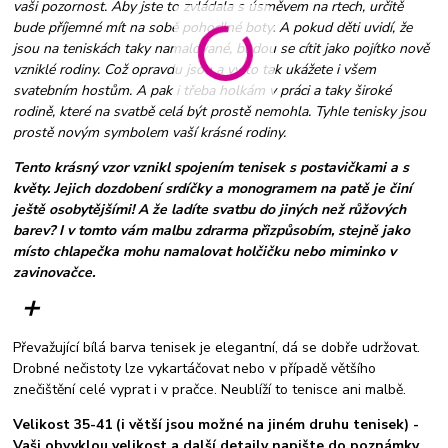
vaši pozornost. Aby jste to zvládala s úsměvem na rtech, určitě
bude příjemné mít na sobě pohodlné boty. A pokud děti uvidí, že
jsou na teniskách taky namalované, budou se cítit jako pojítko nově
vzniklé rodiny. Což opravdu jsou a vy to tak ukážete i všem
svatebním hostům. A pak i třeba holkám v práci a taky široké
rodině, které na svatbě celá být prostě nemohla. Tyhle tenisky jsou
prostě novým symbolem vaší krásné rodiny.
Tento krásný vzor vznikl spojením tenisek s postavičkami a s
květy. Jejich dozdobení srdíčky a monogramem na patě je činí
ještě osobytějšími! A že ladíte svatbu do jiných než růžových
barev? I v tomto vám malbu zdrarma přizpůsobím, stejně jako
místo chlapečka mohu namalovat holčičku nebo miminko v
zavinovačce.
+
Převažující bílá barva tenisek je elegantní, dá se dobře udržovat.
Drobné nečistoty lze vykartáčovat nebo v případě většího
znečištění celé vyprat i v pračce. Neublíží to tenisce ani malbě.
Velikost 35-41 (i větší jsou možné na jiném druhu tenisek) -
Vaši obvyklou velikost a další detaily napište do poznámky.