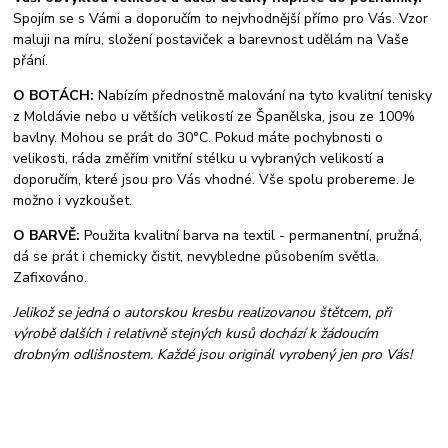
Spojím se s Vámi a doporučím to nejvhodnější přímo pro Vás. Vzor
maluji na míru, složení postaviček a barevnost udělám na Vaše
přání.
O BOTÁCH:
Nabízím přednostně malování na tyto kvalitní tenisky
z Moldávie nebo u větších velikostí ze Španělska, jsou ze 100%
bavlny. Mohou se prát do 30°C. Pokud máte pochybnosti o
velikosti, ráda změřím vnitřní stélku u vybraných velikostí a
doporučím, které jsou pro Vás vhodné. Vše spolu probereme. Je
možno i vyzkoušet.
O BARVĚ:
Použita kvalitní barva na textil - permanentní, pružná,
dá se prát i chemicky čistit, nevybledne působením světla.
Zafixováno.
Jelikož se jedná o autorskou kresbu realizovanou štětcem, při
výrobě dalších i relativně stejných kusů dochází k žádoucím
drobným odlišnostem. Každé jsou originál vyrobený jen pro Vás!