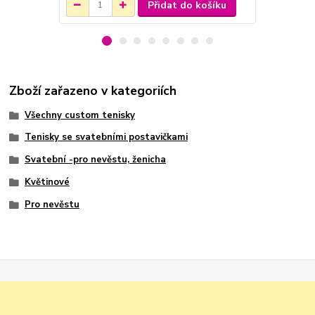
Přidat do košíku
Zboží zařazeno v kategoriích
Všechny custom tenisky
Tenisky se svatebními postavičkami
Svatební -pro nevěstu, ženicha
Květinové
Pro nevěstu