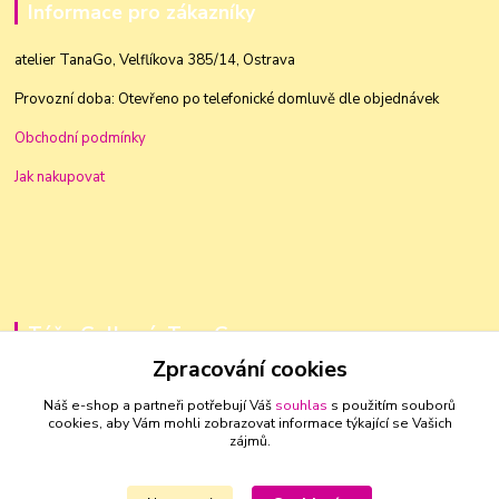
Informace pro zákazníky
atelier TanaGo, Velflíkova 385/14, Ostrava
Provozní doba: Otevřeno po telefonické domluvě dle objednávek
Obchodní podmínky
Jak nakupovat
Táňa Golková, TanaGo
Zpracování cookies
+420 603 83 88 46
Náš e-shop a partneři potřebují Váš
souhlas
s použitím souborů
cookies, aby Vám mohli zobrazovat informace týkající se Vašich
golkovat@seznam.cz
zájmů.