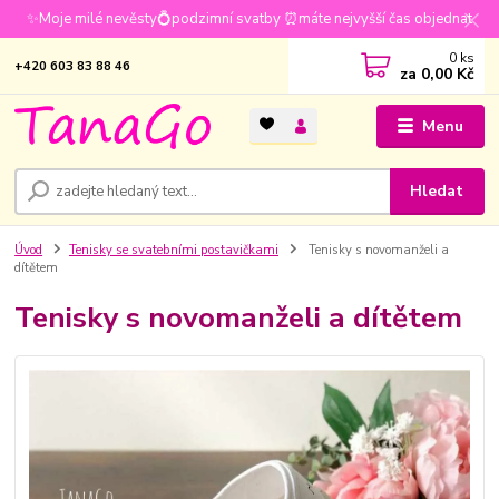
✨Moje milé nevěsty💍podzimní svatby ⏰máte nejvyšší čas objednat
0
ks
+420 603 83 88 46
za
0,00 Kč
Menu
Hledat
Úvod
Tenisky se svatebními postavičkami
Tenisky s novomanželi a
dítětem
Tenisky s novomanželi a dítětem