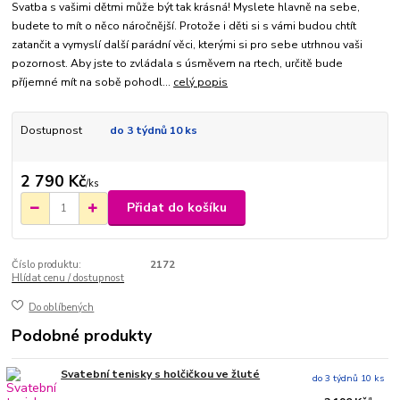
Svatba s vašimi dětmi může být tak krásná! Myslete hlavně na sebe,
budete to mít o něco náročnější. Protože i děti si s vámi budou chtít
zatančit a vymyslí další parádní věci, kterými si pro sebe utrhnou vaši
pozornost. Aby jste to zvládala s úsměvem na rtech, určitě bude
příjemné mít na sobě pohodl...
celý popis
Dostupnost
do 3 týdnů 10 ks
2 790 Kč
/
ks
Přidat do košíku
Číslo produktu:
2172
Hlídat cenu / dostupnost
Do oblíbených
Podobné produkty
Svatební tenisky s holčičkou ve žluté
do 3 týdnů 10 ks