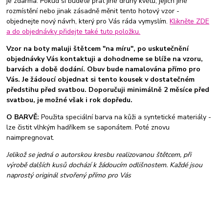
je zdarma. Pokud si budete přát jiné druhy květů, jejich jiné
rozmístění nebo jinak zásadně měnit tento hotový vzor -
objednejte nový návrh, který pro Vás ráda vymyslím.
Klikněte ZDE
a do objednávky přidejte také tuto položku.
Vzor na boty maluji štětcem "na míru", po uskutečnění
objednávky Vás kontaktuji a dohodneme se blíže na vzoru,
barvách a době dodání. Obuv bude namalována přímo pro
Vás. Je žádoucí objednat si tento kousek v dostatečném
předstihu před svatbou. Doporučuji minimálně 2 měsíce před
svatbou, je možné však i rok dopředu.
O BARVĚ:
Použita speciální barva na kůži a syntetické materiály -
lze čistit vlhkým hadříkem se saponátem. Poté znovu
naimpregnovat.
Jelikož se jedná o autorskou kresbu realizovanou štětcem, při
výrobě dalších kusů dochází k žádoucím odlišnostem. Každé jsou
naprostý originál stvořený přímo pro Vás