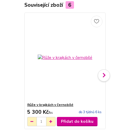
Související zboží
6
Růže v krajkách v černobílé
Baleríny Růž
5 300 Kč
5 300 Kč
do 3 týdnů 6 ks
/
ks
Přidat do košíku