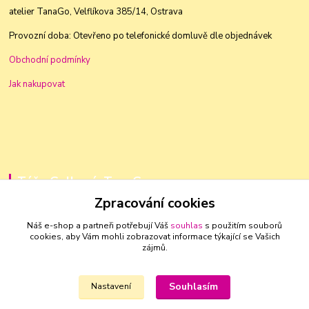
atelier TanaGo, Velflíkova 385/14, Ostrava
Provozní doba: Otevřeno po telefonické domluvě dle objednávek
Obchodní podmínky
Jak nakupovat
Táňa Golková, TanaGo
Zpracování cookies
+420 603 83 88 46
Náš e-shop a partneři potřebují Váš
souhlas
s použitím souborů
cookies, aby Vám mohli zobrazovat informace týkající se Vašich
golkovat@seznam.cz
zájmů.
Souhlasím
Nastavení