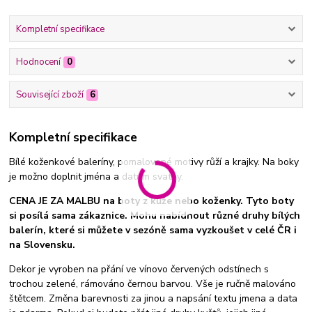
Kompletní specifikace
Hodnocení
0
Související zboží
6
Kompletní specifikace
Bílé koženkové baleríny, pomalované motivy růží a krajky. Na boky
je možno doplnit jména a datum svatby.
CENA JE ZA MALBU na boty z kůže nebo koženky. Tyto boty
si posílá sama zákaznice. Mohu nabídnout různé druhy bílých
balerín, které si můžete v sezóně sama vyzkoušet v celé ČR i
na Slovensku.
Dekor je vyroben na přání ve vínovo červených odstínech s
trochou zelené, rámováno černou barvou. Vše je ručně malováno
štětcem. Změna barevnosti za jinou a napsání textu jmena a data