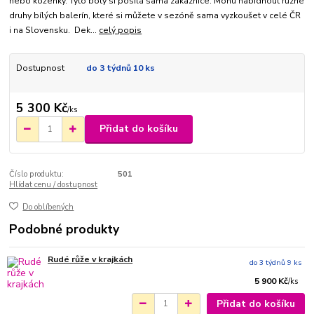
nebo koženky. Tyto boty si posílá sama zákaznice. Mohu nabídnout různé
druhy bílých balerín, které si můžete v sezóně sama vyzkoušet v celé ČR
i na Slovensku. Dek...
celý popis
Dostupnost
do 3 týdnů 10 ks
5 300 Kč
/
ks
Přidat do košíku
Číslo produktu:
501
Hlídat cenu / dostupnost
Do oblíbených
Podobné produkty
Rudé růže v krajkách
do 3 týdnů 9 ks
5 900 Kč
/
ks
Přidat do košíku