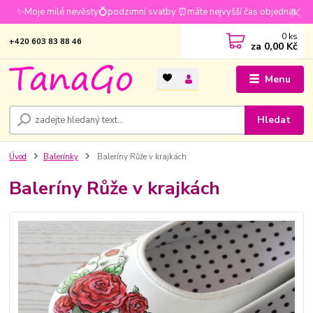
✨Moje milé nevěsty💍podzimní svatby ⏰máte nejvyšší čas objednat
0
ks
+420 603 83 88 46
za
0,00 Kč
Menu
Hledat
Úvod
Balerínky
Baleríny Růže v krajkách
Baleríny Růže v krajkách