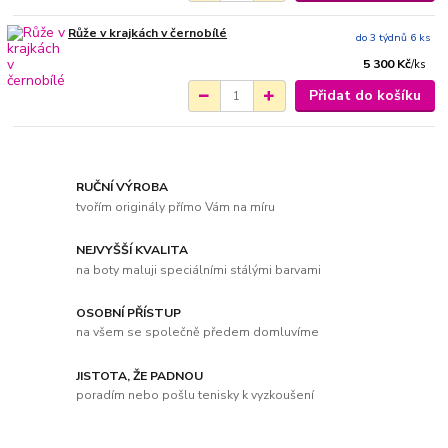
Růže v krajkách v černobílé
do 3 týdnů 6 ks
5 300 Kč
/
ks
Přidat do košíku
RUČNÍ VÝROBA
tvořím originály přímo Vám na míru
NEJVYŠŠÍ KVALITA
na boty maluji speciálními stálými barvami
OSOBNÍ PŘÍSTUP
na všem se společně předem domluvíme
JISTOTA, ŽE PADNOU
poradím nebo pošlu tenisky k vyzkoušení