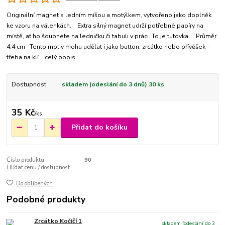
Originální magnet s ledním míšou a motýlkem, vytvořeno jako doplněk
ke vzoru na válenkách. Extra silný magnet udrží potřebné papíry na
místě, ať ho šoupnete na ledničku či tabuli v práci. To je tutovka. Průměr
4,4 cm Tento motiv mohu udělat i jako button, zrcátko nebo přívěšek -
třeba na klí...
celý popis
Dostupnost
skladem (odeslání do 3 dnů) 30 ks
35 Kč
/
ks
Přidat do košíku
Číslo produktu:
90
Hlídat cenu / dostupnost
Do oblíbených
Podobné produkty
Zrcátko Kočičí 1
skladem (odeslání do 3