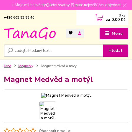
✨Moje milé nevěsty💍letní svatby ⏰máte nejvyšší čas objednat
0
ks
+420 603 83 88 46
za
0,00 Kč
Menu
Hledat
Úvod
Magnetky
Magnet Medvěd a motýl
Magnet Medvěd a motýl
Ohodnotit produkt