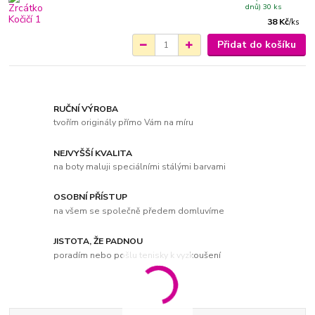
dnů) 30 ks
38 Kč
/
ks
Přidat do košíku
RUČNÍ VÝROBA
tvořím originály přímo Vám na míru
NEJVYŠŠÍ KVALITA
na boty maluji speciálními stálými barvami
OSOBNÍ PŘÍSTUP
na všem se společně předem domluvíme
JISTOTA, ŽE PADNOU
poradím nebo pošlu tenisky k vyzkoušení